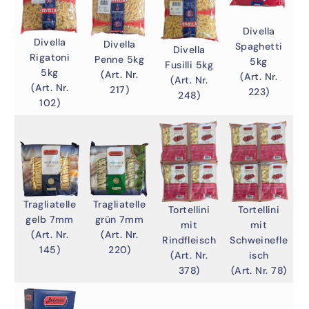
Divella
Divella
Divella
Spaghetti
Divella
Rigatoni
Penne 5kg
5kg
Fusilli 5kg
5kg
(Art. Nr.
(Art. Nr.
(Art. Nr.
(Art. Nr.
217)
223)
248)
102)
Tragliatelle
Tragliatelle
Tortellini
Tortellini
gelb 7mm
grün 7mm
mit
mit
(Art. Nr.
(Art. Nr.
Rindfleisch
Schweinefle
145)
220)
(Art. Nr.
isch
378)
(Art. Nr. 78)