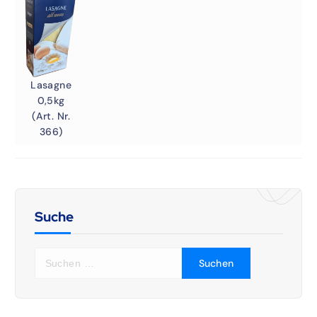
Lasagne
0,5kg
(Art. Nr.
366)
Suche
S
u
c
h